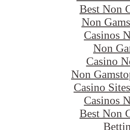
Best Non 
Non Gams
Casinos 
Non Ga
Casino N
Non Gamstop
Casino Site
Casinos 
Best Non 
Betti