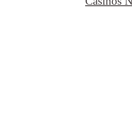
Casinos 