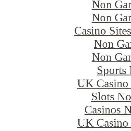
Non Gam
Non Gam
Casino Site
Non Ga
Non Gam
Sports
UK Casino
Slots N
Casinos 
UK Casino