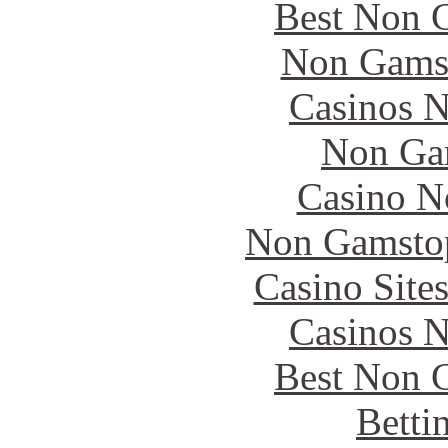
Best Non 
Non Gams
Casinos 
Non Ga
Casino N
Non Gamstop
Casino Site
Casinos 
Best Non 
Betti