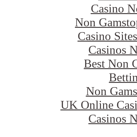
Casino N
Non Gamstop
Casino Site
Casinos 
Best Non 
Betti
Non Gams
UK Online Cas
Casinos 