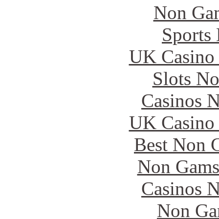
Non Gam
Sports
UK Casino
Slots N
Casinos 
UK Casino
Best Non 
Non Gams
Casinos 
Non Ga