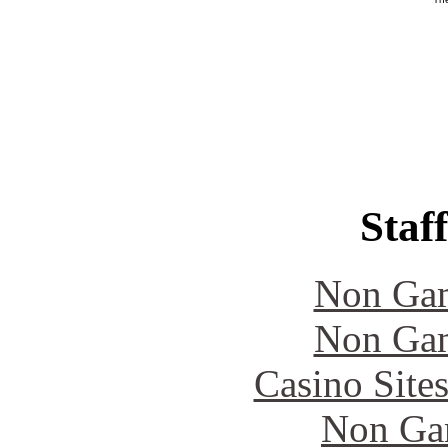
Staff
Non Gam
Non Gam
Casino Site
Non Ga