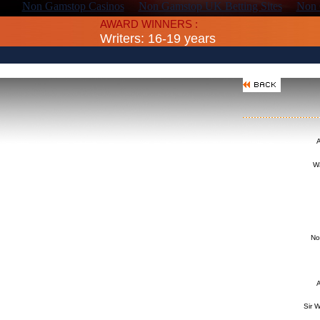
Non Gamstop Casinos
Non Gamstop UK Betting Sites
Non 
AWARD WINNERS :
Writers: 16-19 years
W
No
Sir 