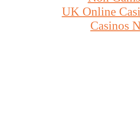
UK Online Cas
Casinos 