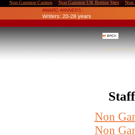
Non Gamstop Casinos
Non Gamstop UK Betting Sites
Non 
AWARD WINNERS :
Writers: 20-28 years
Staff
Non Gam
Non Gam