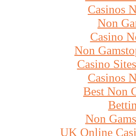
Casinos 
Non Ga
Casino N
Non Gamstop
Casino Site
Casinos 
Best Non 
Betti
Non Gams
UK Online Cas