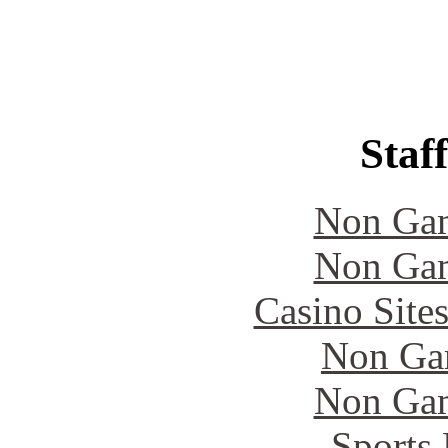
Staff
Non Gam
Non Gam
Casino Site
Non Ga
Non Gam
Sports