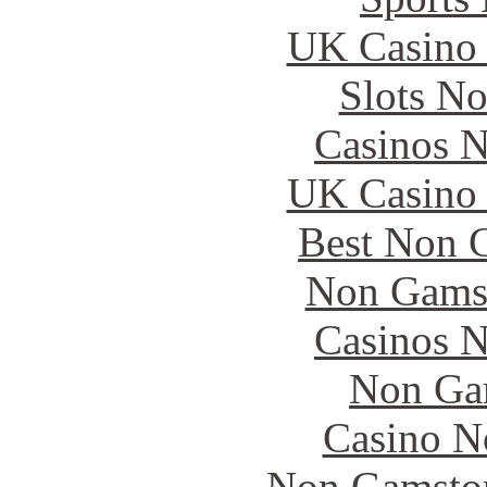
UK Casino
Slots N
Casinos 
UK Casino
Best Non 
Non Gams
Casinos 
Non Ga
Casino N
Non Gamstop