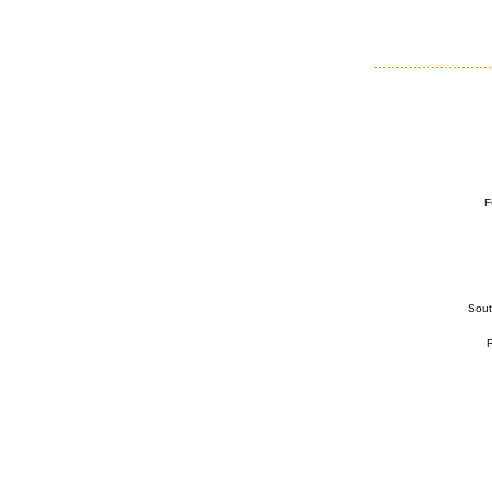
F
Sout
F