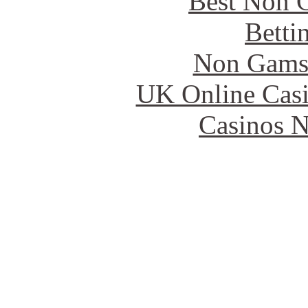
Best Non 
Betti
Non Gams
UK Online Cas
Casinos 