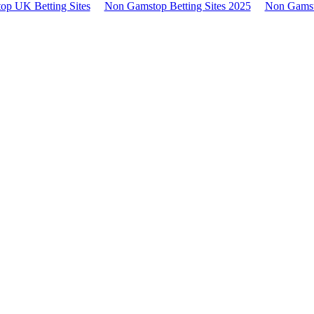
p UK Betting Sites
Non Gamstop Betting Sites 2025
Non Gamst