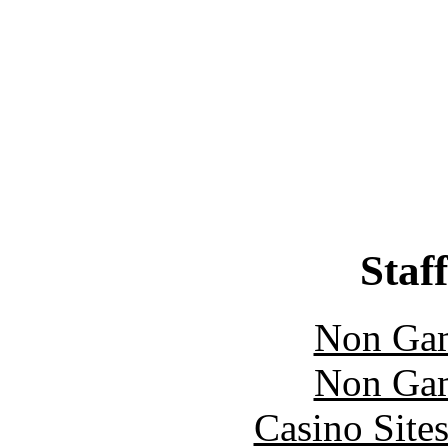
Staff
Non Gam
Non Gam
Casino Site