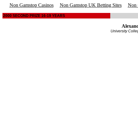
Non Gamstop Casinos
Non Gamstop UK Betting Sites
Non 
2000 SECOND PRIZE 16-19 YEARS
Alexand
University Colle