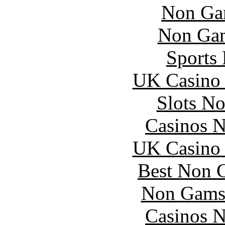
Non Ga
Non Gam
Sports
UK Casino
Slots N
Casinos 
UK Casino
Best Non 
Non Gams
Casinos 