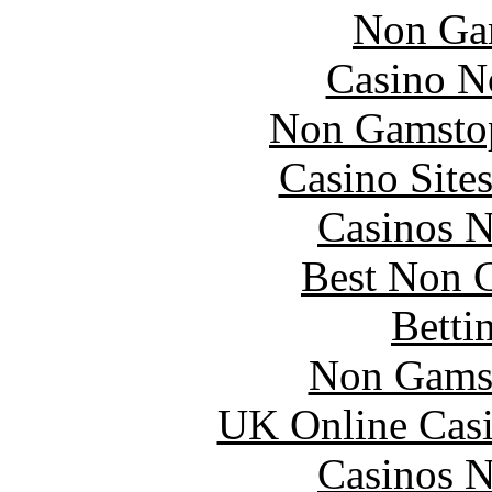
Non Ga
Casino N
Non Gamstop
Casino Site
Casinos 
Best Non 
Betti
Non Gams
UK Online Cas
Casinos 