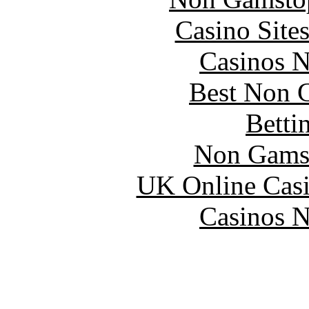
Casino Site
Casinos 
Best Non 
Betti
Non Gams
UK Online Cas
Casinos 