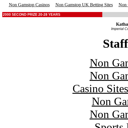
Non Gamstop Casinos
Non Gamstop UK Betting Sites
Non 
2000 SECOND PRIZE 20-28 YEARS
Katha
Imperial C
Staff
Non Gam
Non Gam
Casino Site
Non Ga
Non Gam
Sports