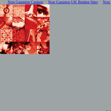
Non Gamstop Casinos
Non Gamstop UK Betting Sites
Non 