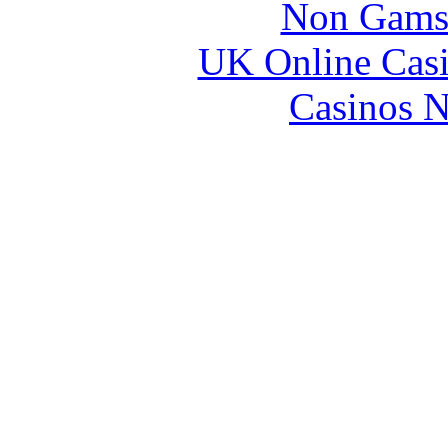
Non Gams
UK Online Cas
Casinos 